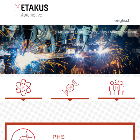
englisch
© METAKUS / Foto: Factory_Easy / Shutterstock.com
Forschung &
PHS
Training &
Entwicklung
Production
Coaching
4.0
PHS